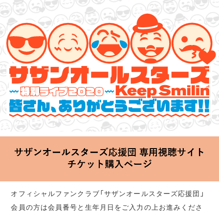
サザンオールスターズ 特別ライブ 2020
「Keep Smilin’～皆さん、ありがとうございます!!～」
2020.06.25 Thu 20:00 Start at 横浜アリーナ
オフィシャルファンクラブ「サザンオールスターズ応援団」
会員の方は会員番号と生年月日をご入力の上お進みくださ