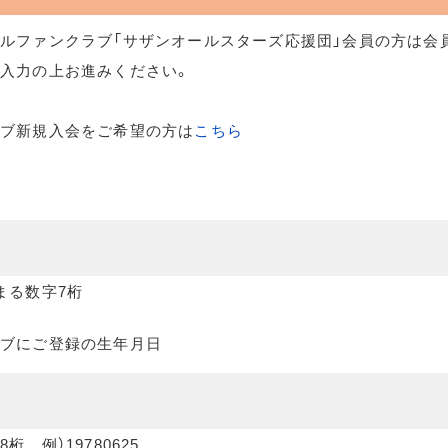
ルファンクラブ「サザンオールスターズ応援団」会員の方は会
入力の上お進みください。
ラブ新規入会をご希望の方は
こちら
まる数字7桁
ブにご登録の生年月日
桁 例）19780625