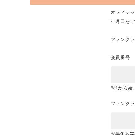
オフィシャ
年月日をご
ファンク
会員番号
※1から始
ファンクラ
※半角数字8