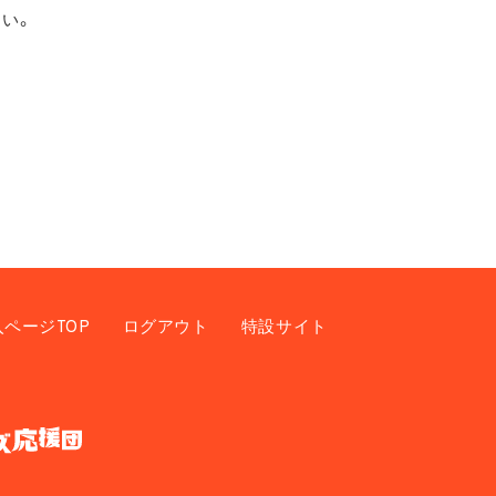
い。
入ページTOP
ログアウト
特設サイト