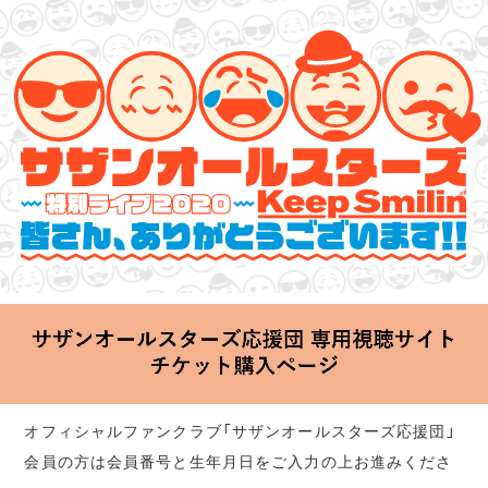
サザンオールスターズ 特別ライブ 2020
「Keep Smilin’～皆さん、ありがとうございます!!～」
2020.06.25 Thu 20:00 Start at 横浜アリーナ
オフィシャルファンクラブ「サザンオールスターズ応援団」
会員の方は会員番号と生年月日をご入力の上お進みくださ