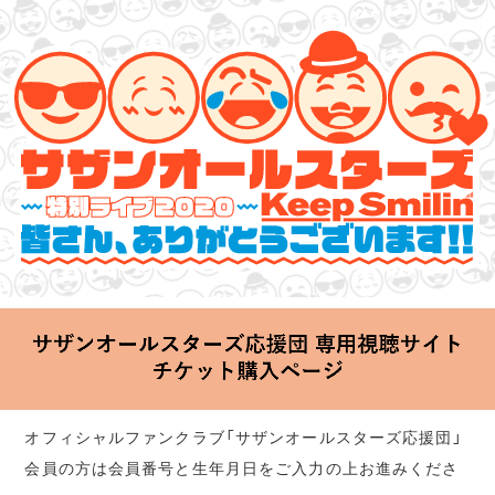
サザンオールスターズ 特別ライブ 2020
「Keep Smilin’～皆さん、ありがとうございます!!～」
2020.06.25 Thu 20:00 Start at 横浜アリーナ
オフィシャルファンクラブ「サザンオールスターズ応援団」
会員の方は会員番号と生年月日をご入力の上お進みくださ