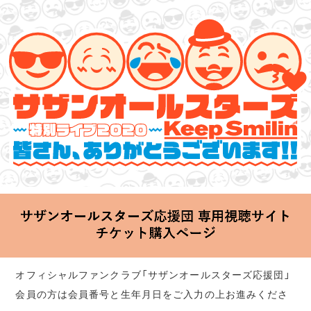
サザンオールスターズ 特別ライブ 2020
「Keep Smilin’～皆さん、ありがとうございます!!～」
2020.06.25 Thu 20:00 Start at 横浜アリーナ
オフィシャルファンクラブ「サザンオールスターズ応援団」
会員の方は会員番号と生年月日をご入力の上お進みくださ