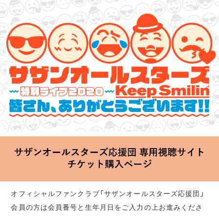
サザンオールスターズ 特別ライブ 2020
「Keep Smilin’～皆さん、ありがとうございます!!～」
2020.06.25 Thu 20:00 Start at 横浜アリーナ
オフィシャルファンクラブ「サザンオールスターズ応援団」
会員の方は会員番号と生年月日をご入力の上お進みくださ