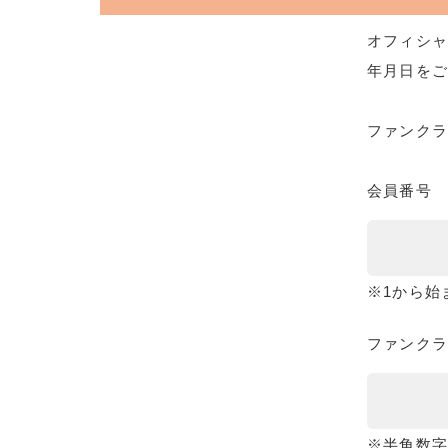
オフィシャ
年月日をご
ファンク
会員番号
※1から始
ファンクラ
※半角数字8