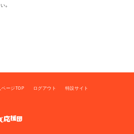
い。
入ページTOP
ログアウト
特設サイト