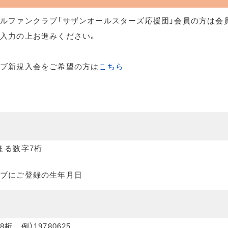
ルファンクラブ「サザンオールスターズ応援団」会員の方は会
入力の上お進みください。
ラブ新規入会をご希望の方は
こちら
まる数字7桁
ブにご登録の生年月日
桁 例）19780625