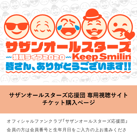
サザンオールスターズ 特別ライブ 2020
「Keep Smilin’～皆さん、ありがとうございます!!～」
2020.06.25 Thu 20:00 Start at 横浜アリーナ
オフィシャルファンクラブ「サザンオールスターズ応援団」
会員の方は会員番号と生年月日をご入力の上お進みくださ