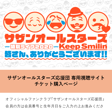
サザンオールスターズ 特別ライブ 2020
「Keep Smilin’～皆さん、ありがとうございます!!～」
2020.06.25 Thu 20:00 Start at 横浜アリーナ
オフィシャルファンクラブ「サザンオールスターズ応援団」
会員の方は会員番号と生年月日をご入力の上お進みくださ