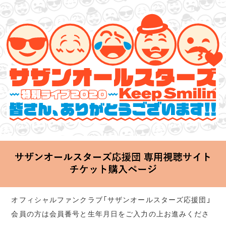
サザンオールスターズ 特別ライブ 2020
「Keep Smilin’～皆さん、ありがとうございます!!～」
2020.06.25 Thu 20:00 Start at 横浜アリーナ
オフィシャルファンクラブ「サザンオールスターズ応援団」
会員の方は会員番号と生年月日をご入力の上お進みくださ