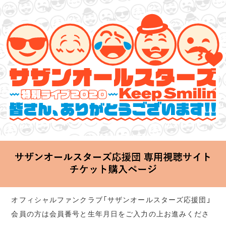
サザンオールスターズ 特別ライブ 2020
「Keep Smilin’～皆さん、ありがとうございます!!～」
2020.06.25 Thu 20:00 Start at 横浜アリーナ
オフィシャルファンクラブ「サザンオールスターズ応援団」
会員の方は会員番号と生年月日をご入力の上お進みくださ