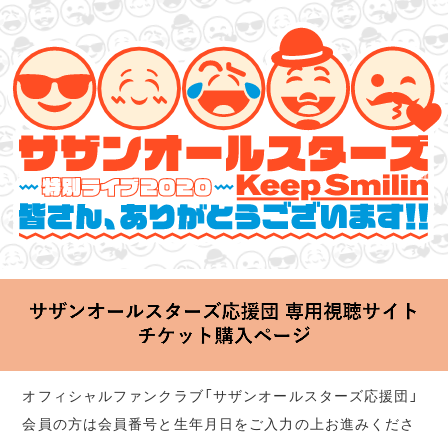
サザンオールスターズ 特別ライブ 2020
「Keep Smilin’～皆さん、ありがとうございます!!～」
2020.06.25 Thu 20:00 Start at 横浜アリーナ
オフィシャルファンクラブ「サザンオールスターズ応援団」
会員の方は会員番号と生年月日をご入力の上お進みくださ