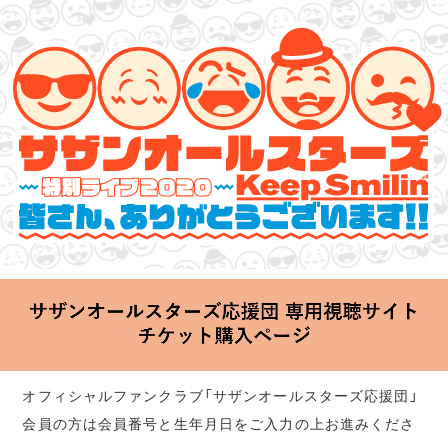
サザンオールスターズ 特別ライブ 2020
「Keep Smilin’～皆さん、ありがとうございます!!～」
2020.06.25 Thu 20:00 Start at 横浜アリーナ
オフィシャルファンクラブ「サザンオールスターズ応援団」
会員の方は会員番号と生年月日をご入力の上お進みくださ