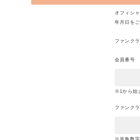
オフィシャ
年月日をご
ファンク
会員番号
※1から始
ファンクラ
※半角数字8