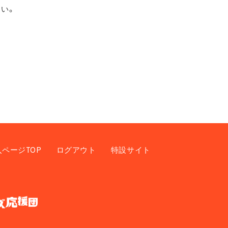
い。
入ページTOP
ログアウト
特設サイト