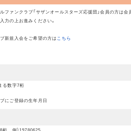
ルファンクラブ「サザンオールスターズ応援団」会員の方は会
入力の上お進みください。
ラブ新規入会をご希望の方は
こちら
まる数字7桁
ブにご登録の生年月日
桁 例）19780625