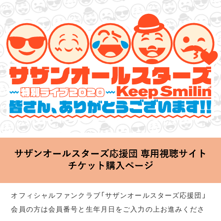
サザンオールスターズ 特別ライブ 2020
「Keep Smilin’～皆さん、ありがとうございます!!～」
2020.06.25 Thu 20:00 Start at 横浜アリーナ
オフィシャルファンクラブ「サザンオールスターズ応援団」
会員の方は会員番号と生年月日をご入力の上お進みくださ