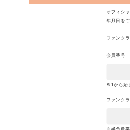
オフィシャ
年月日をご
ファンク
会員番号
※1から始
ファンクラ
※半角数字8