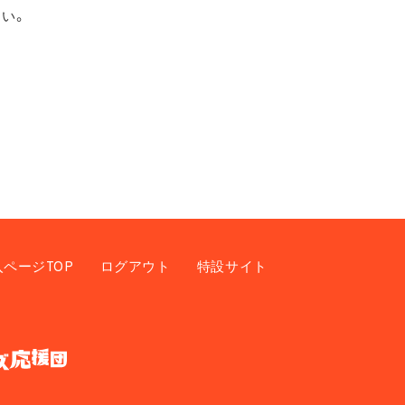
い。
入ページTOP
ログアウト
特設サイト