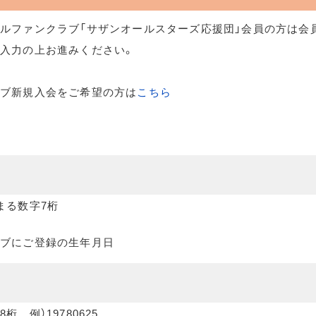
ルファンクラブ「サザンオールスターズ応援団」会員の方は会
入力の上お進みください。
ラブ新規入会をご希望の方は
こちら
まる数字7桁
ブにご登録の生年月日
桁 例）19780625