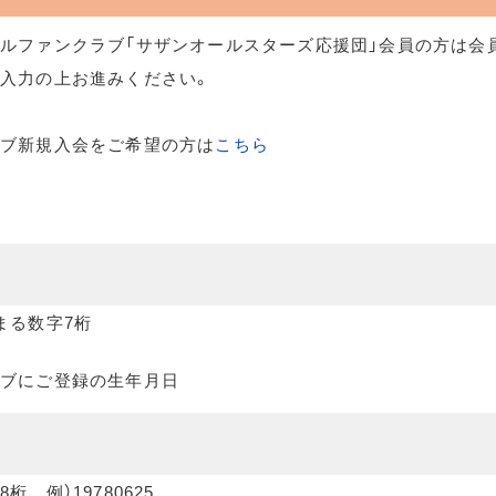
ルファンクラブ「サザンオールスターズ応援団」会員の方は会
入力の上お進みください。
ラブ新規入会をご希望の方は
こちら
まる数字7桁
ブにご登録の生年月日
桁 例）19780625