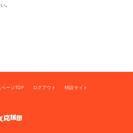
い。
入ページTOP
ログアウト
特設サイト