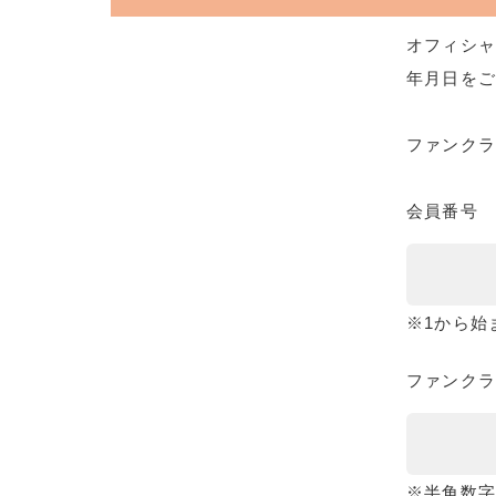
オフィシャ
年月日をご
ファンク
会員番号
※1から始
ファンクラ
※半角数字8