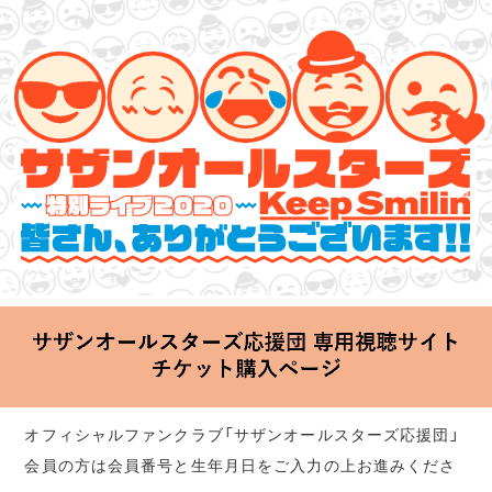
サザンオールスターズ 特別ライブ 2020
「Keep Smilin’～皆さん、ありがとうございます!!～」
2020.06.25 Thu 20:00 Start at 横浜アリーナ
オフィシャルファンクラブ「サザンオールスターズ応援団」
会員の方は会員番号と生年月日をご入力の上お進みくださ