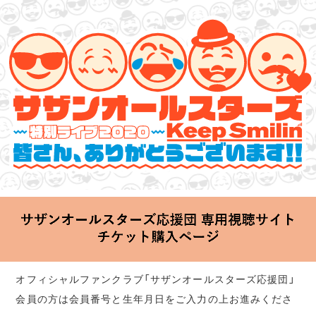
サザンオールスターズ 特別ライブ 2020
「Keep Smilin’～皆さん、ありがとうございます!!～」
2020.06.25 Thu 20:00 Start at 横浜アリーナ
オフィシャルファンクラブ「サザンオールスターズ応援団」
会員の方は会員番号と生年月日をご入力の上お進みくださ