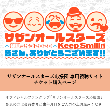
サザンオールスターズ 特別ライブ 2020
「Keep Smilin’～皆さん、ありがとうございます!!～」
2020.06.25 Thu 20:00 Start at 横浜アリーナ
オフィシャルファンクラブ「サザンオールスターズ応援団」
会員の方は会員番号と生年月日をご入力の上お進みくださ