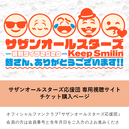
サザンオールスターズ 特別ライブ 2020
「Keep Smilin’～皆さん、ありがとうございます!!～」
2020.06.25 Thu 20:00 Start at 横浜アリーナ
オフィシャルファンクラブ「サザンオールスターズ応援団」
会員の方は会員番号と生年月日をご入力の上お進みくださ