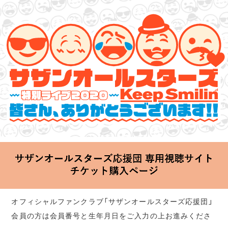
サザンオールスターズ 特別ライブ 2020
「Keep Smilin’～皆さん、ありがとうございます!!～」
2020.06.25 Thu 20:00 Start at 横浜アリーナ
オフィシャルファンクラブ「サザンオールスターズ応援団」
会員の方は会員番号と生年月日をご入力の上お進みくださ