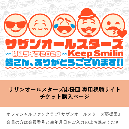
サザンオールスターズ 特別ライブ 2020
「Keep Smilin’～皆さん、ありがとうございます!!～」
2020.06.25 Thu 20:00 Start at 横浜アリーナ
オフィシャルファンクラブ「サザンオールスターズ応援団」
会員の方は会員番号と生年月日をご入力の上お進みくださ