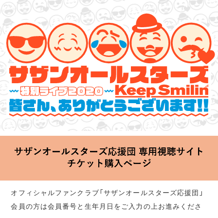
サザンオールスターズ 特別ライブ 2020
「Keep Smilin’～皆さん、ありがとうございます!!～」
2020.06.25 Thu 20:00 Start at 横浜アリーナ
オフィシャルファンクラブ「サザンオールスターズ応援団」
会員の方は会員番号と生年月日をご入力の上お進みくださ