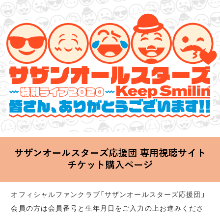
サザンオールスターズ 特別ライブ 2020
「Keep Smilin’～皆さん、ありがとうございます!!～」
2020.06.25 Thu 20:00 Start at 横浜アリーナ
オフィシャルファンクラブ「サザンオールスターズ応援団」
会員の方は会員番号と生年月日をご入力の上お進みくださ