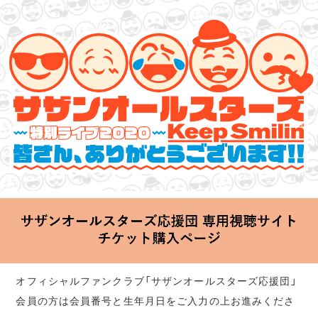
サザンオールスターズ 特別ライブ 2020
「Keep Smilin’～皆さん、ありがとうございます!!～」
2020.06.25 Thu 20:00 Start at 横浜アリーナ
オフィシャルファンクラブ「サザンオールスターズ応援団」
会員の方は会員番号と生年月日をご入力の上お進みくださ