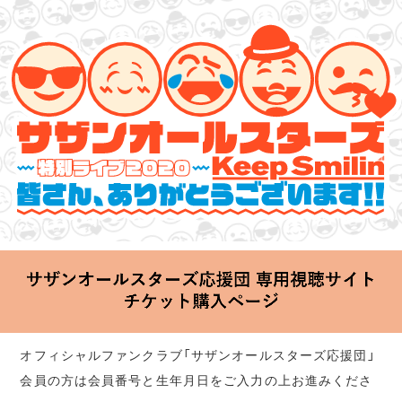
サザンオールスターズ 特別ライブ 2020
「Keep Smilin’～皆さん、ありがとうございます!!～」
2020.06.25 Thu 20:00 Start at 横浜アリーナ
オフィシャルファンクラブ「サザンオールスターズ応援団」
会員の方は会員番号と生年月日をご入力の上お進みくださ