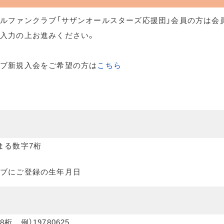
ルファンクラブ「サザンオールスターズ応援団」会員の方は会
入力の上お進みください。
ラブ新規入会をご希望の方は
こちら
まる数字7桁
ブにご登録の生年月日
桁 例）19780625