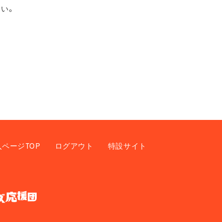
い。
入ページTOP
ログアウト
特設サイト