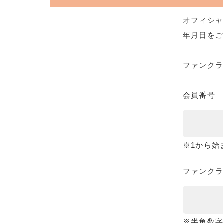
オフィシャ
年月日をご
ファンク
会員番号
※1から始
ファンクラ
※半角数字8