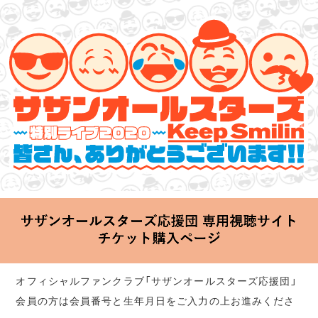
サザンオールスターズ 特別ライブ 2020
「Keep Smilin’～皆さん、ありがとうございます!!～」
2020.06.25 Thu 20:00 Start at 横浜アリーナ
オフィシャルファンクラブ「サザンオールスターズ応援団」
会員の方は会員番号と生年月日をご入力の上お進みくださ