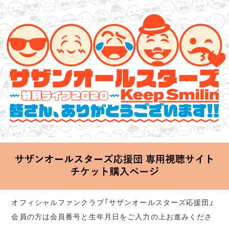
サザンオールスターズ 特別ライブ 2020
「Keep Smilin’～皆さん、ありがとうございます!!～」
2020.06.25 Thu 20:00 Start at 横浜アリーナ
オフィシャルファンクラブ「サザンオールスターズ応援団」
会員の方は会員番号と生年月日をご入力の上お進みくださ