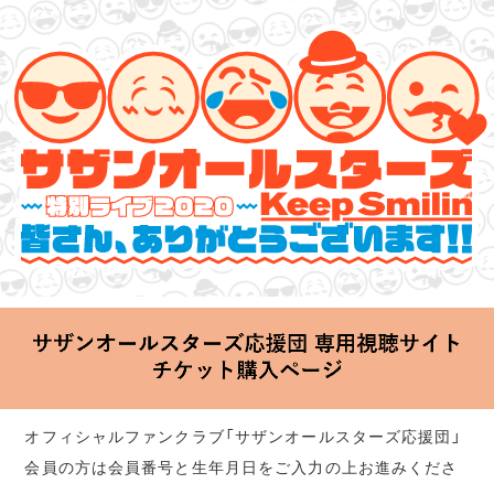
サザンオールスターズ 特別ライブ 2020
「Keep Smilin’～皆さん、ありがとうございます!!～」
2020.06.25 Thu 20:00 Start at 横浜アリーナ
オフィシャルファンクラブ「サザンオールスターズ応援団」
会員の方は会員番号と生年月日をご入力の上お進みくださ