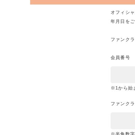
オフィシャ
年月日をご
ファンク
会員番号
※1から始
ファンクラ
※半角数字8