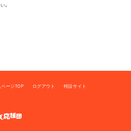
い。
入ページTOP
ログアウト
特設サイト