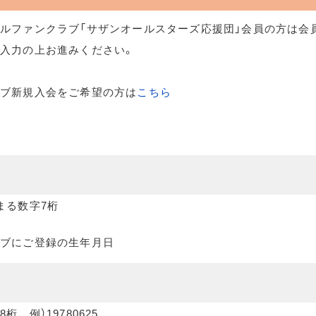
ルファンクラブ「サザンオールスターズ応援団」会員の方は会
入力の上お進みください。
ラブ新規入会をご希望の方は
こちら
まる数字7桁
ブにご登録の生年月日
桁 例）19780625