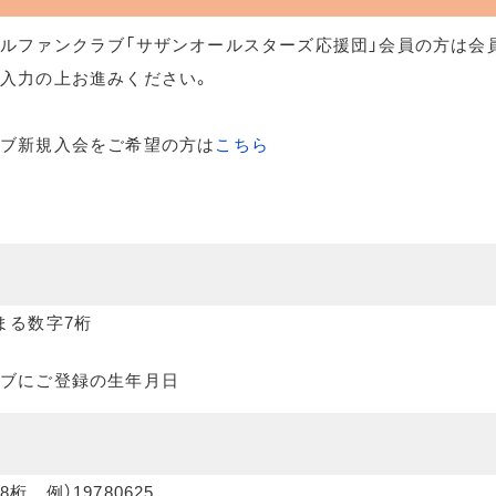
ルファンクラブ「サザンオールスターズ応援団」会員の方は会
入力の上お進みください。
ラブ新規入会をご希望の方は
こちら
まる数字7桁
ブにご登録の生年月日
桁 例）19780625