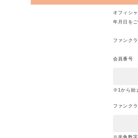
オフィシャ
年月日をご
ファンク
会員番号
※1から始
ファンクラ
※半角数字8