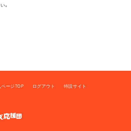
い。
入ページTOP
ログアウト
特設サイト