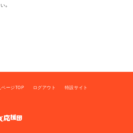
い。
入ページTOP
ログアウト
特設サイト