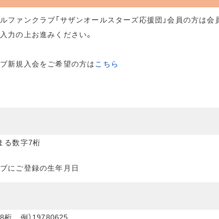
ルファンクラブ「サザンオールスターズ応援団」会員の方は会
入力の上お進みください。
ラブ新規入会をご希望の方は
こちら
まる数字7桁
ブにご登録の生年月日
桁 例）19780625