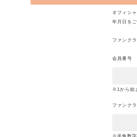
オフィシャ
年月日をご
ファンク
会員番号
※1から始
ファンクラ
※半角数字8