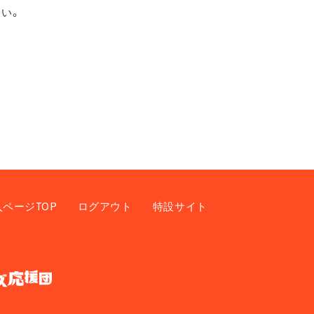
い。
入ページTOP
ログアウト
特設サイト