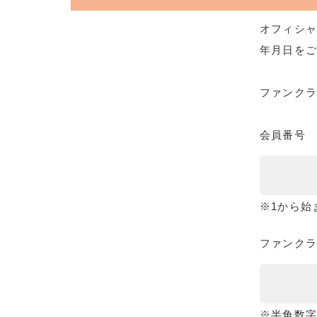
オフィシャ
年月日をご
ファンク
会員番号
※1から始
ファンクラ
※半角数字8