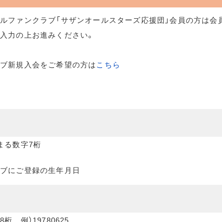
ルファンクラブ「サザンオールスターズ応援団」会員の方は会
入力の上お進みください。
ラブ新規入会をご希望の方は
こちら
まる数字7桁
ブにご登録の生年月日
桁 例）19780625