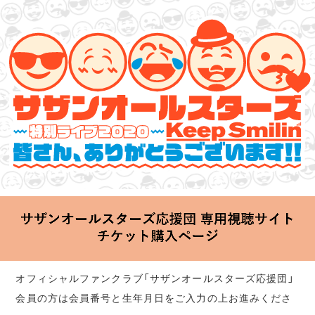
サザンオールスターズ 特別ライブ 2020
「Keep Smilin’～皆さん、ありがとうございます!!～」
2020.06.25 Thu 20:00 Start at 横浜アリーナ
オフィシャルファンクラブ「サザンオールスターズ応援団」
会員の方は会員番号と生年月日をご入力の上お進みくださ