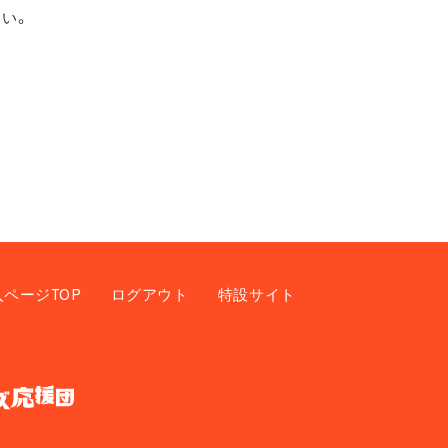
い。
入ページTOP
ログアウト
特設サイト