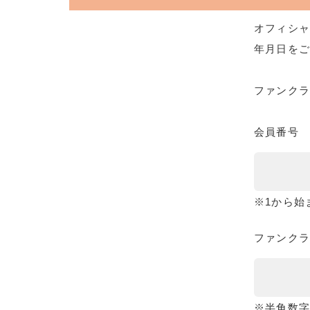
オフィシャ
年月日をご
ファンク
会員番号
※1から始
ファンクラ
※半角数字8