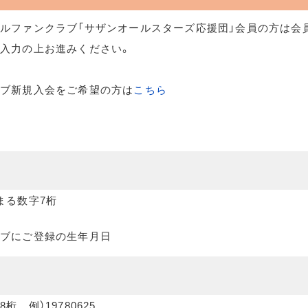
ルファンクラブ「サザンオールスターズ応援団」会員の方は会
入力の上お進みください。
ラブ新規入会をご希望の方は
こちら
まる数字7桁
ブにご登録の生年月日
桁 例）19780625