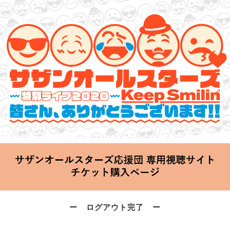
サザンオールスターズ 特別ライブ 2020
「Keep Smilin’～皆さん、ありがとうございます!!～」
2020.06.25 Thu 20:00 Start at 横浜アリーナ
ー ログアウト完了 ー