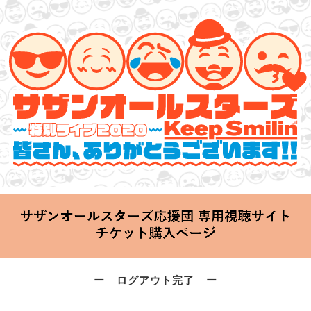
サザンオールスターズ 特別ライブ 2020
「Keep Smilin’～皆さん、ありがとうございます!!～」
2020.06.25 Thu 20:00 Start at 横浜アリーナ
ー ログアウト完了 ー