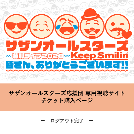
サザンオールスターズ 特別ライブ 2020
「Keep Smilin’～皆さん、ありがとうございます!!～」
2020.06.25 Thu 20:00 Start at 横浜アリーナ
ー ログアウト完了 ー