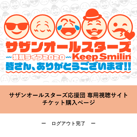
サザンオールスターズ 特別ライブ 2020
「Keep Smilin’～皆さん、ありがとうございます!!～」
2020.06.25 Thu 20:00 Start at 横浜アリーナ
ー ログアウト完了 ー