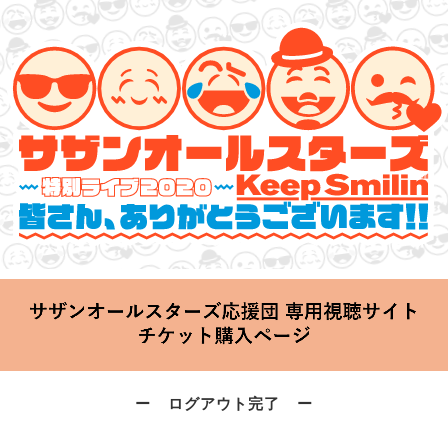
サザンオールスターズ 特別ライブ 2020
「Keep Smilin’～皆さん、ありがとうございます!!～」
2020.06.25 Thu 20:00 Start at 横浜アリーナ
ー ログアウト完了 ー