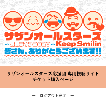
サザンオールスターズ 特別ライブ 2020
「Keep Smilin’～皆さん、ありがとうございます!!～」
2020.06.25 Thu 20:00 Start at 横浜アリーナ
ー ログアウト完了 ー