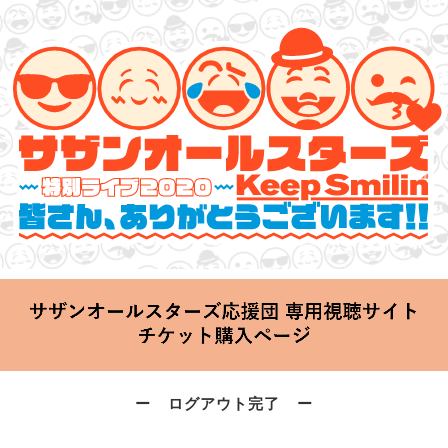
サザンオールスターズ 特別ライブ 2020
「Keep Smilin’～皆さん、ありがとうございます!!～」
2020.06.25 Thu 20:00 Start at 横浜アリーナ
ー ログアウト完了 ー