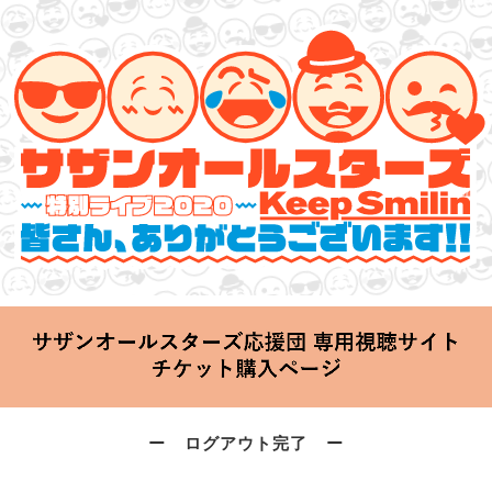
サザンオールスターズ 特別ライブ 2020
「Keep Smilin’～皆さん、ありがとうございます!!～」
2020.06.25 Thu 20:00 Start at 横浜アリーナ
ー ログアウト完了 ー