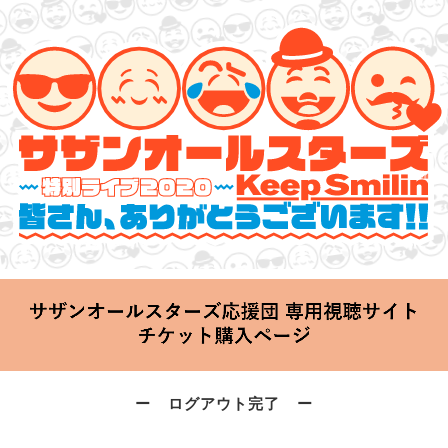
サザンオールスターズ 特別ライブ 2020
「Keep Smilin’～皆さん、ありがとうございます!!～」
2020.06.25 Thu 20:00 Start at 横浜アリーナ
ー ログアウト完了 ー