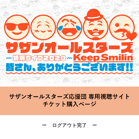
サザンオールスターズ 特別ライブ 2020
「Keep Smilin’～皆さん、ありがとうございます!!～」
2020.06.25 Thu 20:00 Start at 横浜アリーナ
ー ログアウト完了 ー