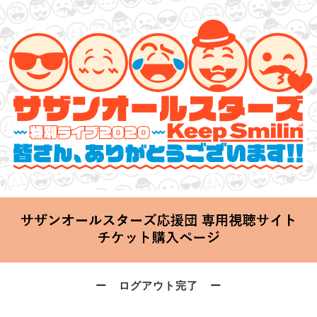
サザンオールスターズ 特別ライブ 2020
「Keep Smilin’～皆さん、ありがとうございます!!～」
2020.06.25 Thu 20:00 Start at 横浜アリーナ
ー ログアウト完了 ー