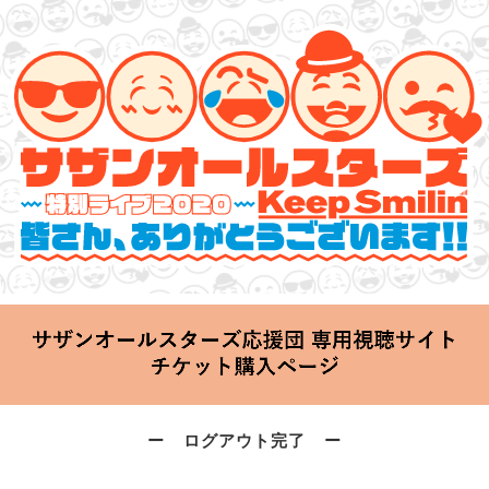
サザンオールスターズ 特別ライブ 2020
「Keep Smilin’～皆さん、ありがとうございます!!～」
2020.06.25 Thu 20:00 Start at 横浜アリーナ
ー ログアウト完了 ー