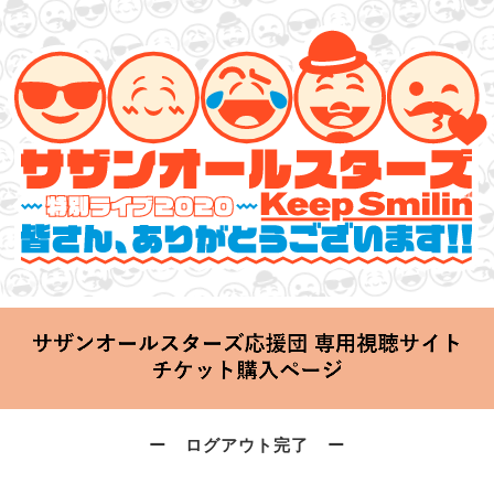
サザンオールスターズ 特別ライブ 2020
「Keep Smilin’～皆さん、ありがとうございます!!～」
2020.06.25 Thu 20:00 Start at 横浜アリーナ
ー ログアウト完了 ー